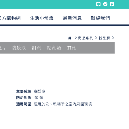
官方購物網
生活小常識
最新消息
聯絡我們
商品系列
找品牌
蟲片
防蚊液
餌劑
黏劑類
其他
主要成份
賽酚寧
防治對象
蟑
蟻
適用範圍
適用於公、私場所之室內周圍環境