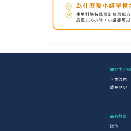
關於中台
企業緣由
成長歷史
品牌故事
鱷魚