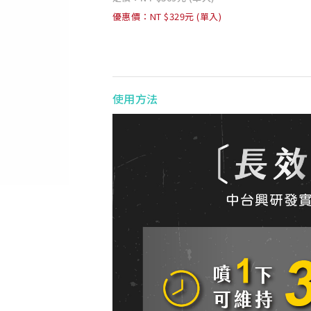
優惠價：NT $329元 (單入)
使用方法