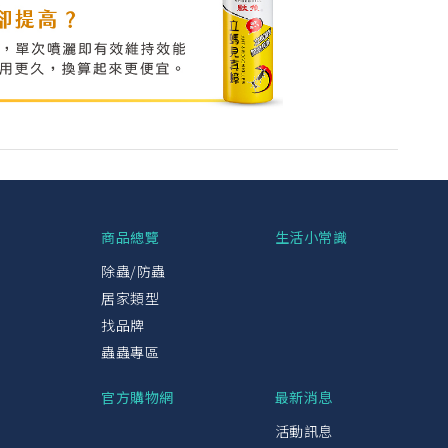
興
商品總覽
生活小常識
除蟲/防蟲
居家類型
找品牌
蟲蟲專區
官方購物網
最新消息
活動訊息