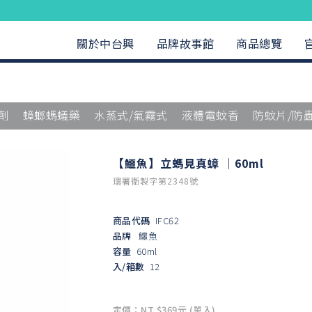
關於中台興
品牌故事館
商品總覽
劑
蟑螂螞蟻藥
水蒸式/氣霧式
液體電蚊香
防蚊片/防
【鱷魚】立螞見真蟑 ｜60ml
環署衛製字第2348號
商品代碼
IFC62
品牌
鱷魚
容量
60ml
入/箱數
12
定價：NT $369元 (單入)