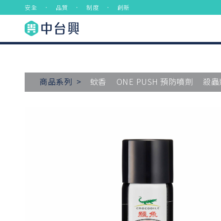
安全 ． 品質 ． 制度 ． 創新
商品系列 >
蚊香
ONE PUSH 預防噴劑
殺蟲