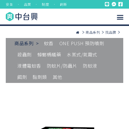
安全 ． 品質 ． 制度 ． 創新
商品系列
找品牌
商品系列 >
蚊香
ONE PUSH 預防噴劑
殺蟲劑
蟑螂螞蟻藥
水蒸式/氣霧式
液體電蚊香
防蚊片/防蟲片
防蚊液
餌劑
黏劑類
其他