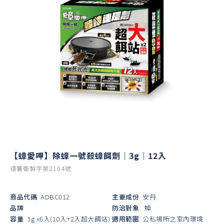
【蟑愛呷】除蟑一號殺蟑餌劑｜3g｜12入
環署衛製字第2104號
商品代碼
ADBC012
主要成份
安丹
品牌
防治對象
蟑
容量
3g x6入(10入+2入超大餌站)
適用範圍
公私場所之室內環境