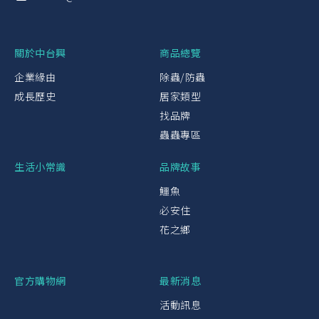
關於中台興
商品總覽
企業緣由
除蟲/防蟲
成長歷史
居家類型
找品牌
蟲蟲專區
生活小常識
品牌故事
鱷魚
必安住
花之鄉
官方購物網
最新消息
活動訊息