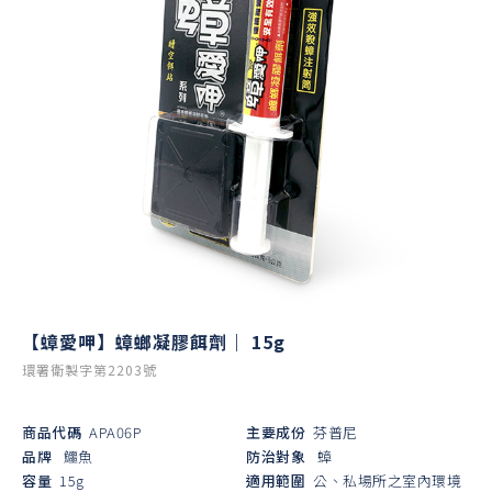
【蟑愛呷】蟑螂凝膠餌劑｜ 15g
環署衛製字第2203號
商品代碼
APA06P
主要成份
芬普尼
品牌
鱷魚
防治對象
蟑
容量
15g
適用範圍
公、私場所之室內環境