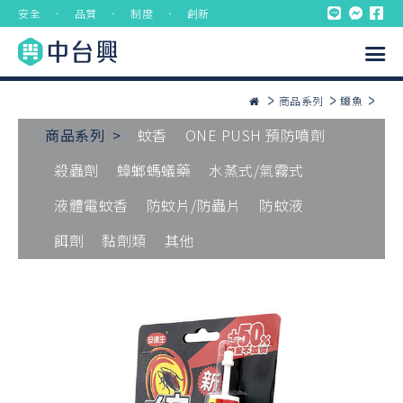
安全 ． 品質 ． 制度 ． 創新
商品系列
鱷魚
商品系列 >
蚊香
ONE PUSH 預防噴劑
殺蟲劑
蟑螂螞蟻藥
水蒸式/氣霧式
液體電蚊香
防蚊片/防蟲片
防蚊液
餌劑
黏劑類
其他