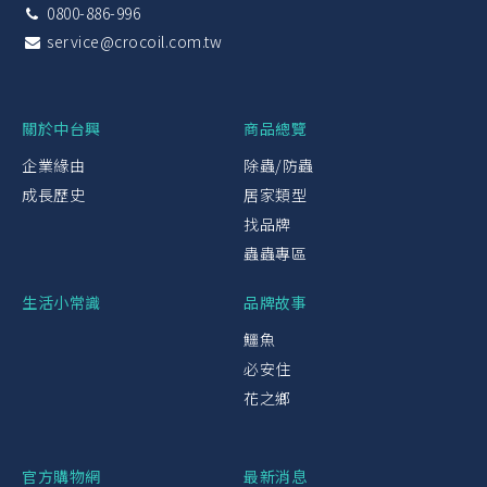
0800-886-996
service@crocoil.com.tw
關於中台興
商品總覽
企業緣由
除蟲/防蟲
成長歷史
居家類型
找品牌
蟲蟲專區
生活小常識
品牌故事
鱷魚
必安住
花之鄉
官方購物網
最新消息