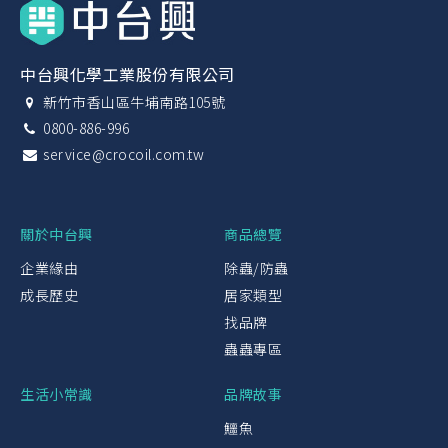
中台興化學工業股份有限公司
新竹市香山區牛埔南路105號
0800-886-996
service@crocoil.com.tw
關於中台興
商品總覽
企業緣由
除蟲/防蟲
成長歷史
居家類型
找品牌
蟲蟲專區
生活小常識
品牌故事
鱷魚