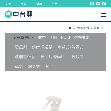
安全 ． 品質 ． 制度 ． 創新
商品系列
鱷魚
商品系列 >
蚊香
ONE PUSH 預防噴劑
殺蟲劑
蟑螂螞蟻藥
水蒸式/氣霧式
液體電蚊香
防蚊片/防蟲片
防蚊液
餌劑
黏劑類
其他