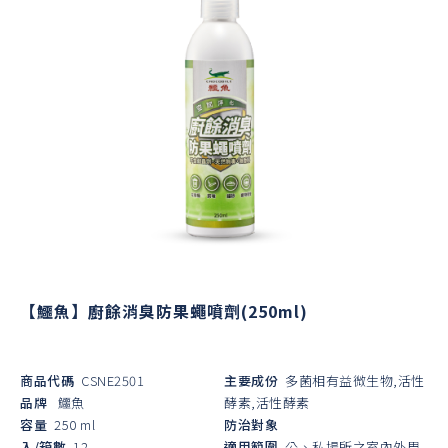
【鱷魚】廚餘消臭防果蠅噴劑(250ml)
商品代碼
CSNE2501
主要成份
多菌相有益微生物,活性
品牌
鱷魚
酵素,活性酵素
容量
250 ml
防治對象
入/箱數
12
適用範圍
公、私場所之室內外周