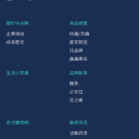
關於中台興
商品總覽
企業緣由
除蟲/防蟲
成長歷史
居家類型
找品牌
蟲蟲專區
生活小常識
品牌故事
鱷魚
必安住
花之鄉
官方購物網
最新消息
活動訊息