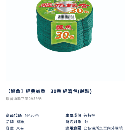
【鱷魚】經典蚊香｜30卷 經濟包(越製)
環署衛輸字第0959號
商品代碼
IMP30PV
主要成份
美特寧
品牌
鱷魚
防治對象
蚊
容量
30卷
適用範圍
公私場所之室內外環境