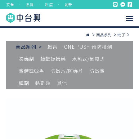
安全 ． 品質 ． 制度 ． 創新
商品系列
蚊子
商品系列 >
蚊香
ONE PUSH 預防噴劑
殺蟲劑
蟑螂螞蟻藥
水蒸式/氣霧式
液體電蚊香
防蚊片/防蟲片
防蚊液
餌劑
黏劑類
其他