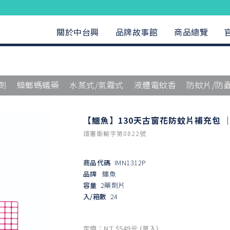
關於中台興
品牌故事館
商品總覽
劑
蟑螂螞蟻藥
水蒸式/氣霧式
液體電蚊香
防蚊片/防
【鱷魚】130天古窗花防蚊片補充包 
環署衛輸字第0822號
商品代碼
IMN1312P
品牌
鱷魚
容量
2藥劑片
入/箱數
24
定價：NT $549元 (單入)