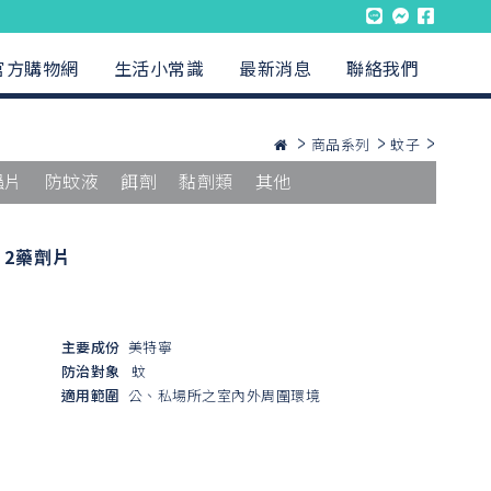
官方購物網
生活小常識
最新消息
聯絡我們
商品系列
蚊子
蟲片
防蚊液
餌劑
黏劑類
其他
｜2藥劑片
主要成份
美特寧
防治對象
蚊
適用範圍
公、私場所之室內外周圍環境