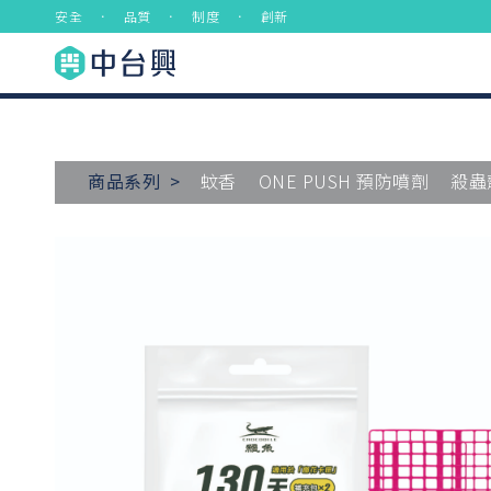
安全 ． 品質 ． 制度 ． 創新
商品系列 >
蚊香
ONE PUSH 預防噴劑
殺蟲