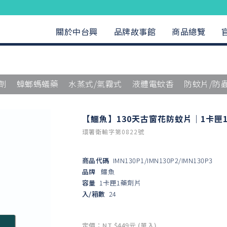
關於中台興
品牌故事館
商品總覽
劑
蟑螂螞蟻藥
水蒸式/氣霧式
液體電蚊香
防蚊片/防
【鱷魚】130天古窗花防蚊片｜1卡匣
環署衛輸字第0822號
商品代碼
IMN130P1/IMN130P2/IMN130P3
品牌
鱷魚
容量
1卡匣1藥劑片
入/箱數
24
定價：NT $449元 (單入)