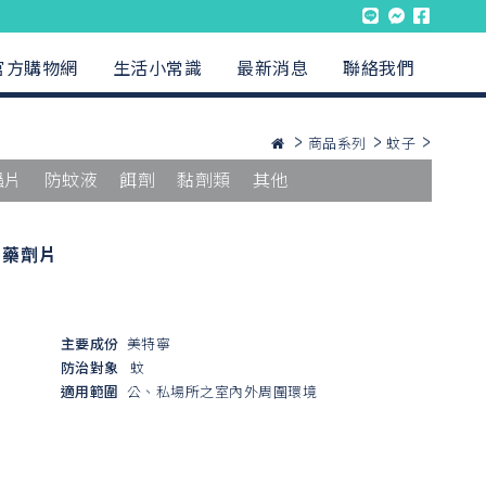
官方購物網
生活小常識
最新消息
聯絡我們
商品系列
蚊子
蟲片
防蚊液
餌劑
黏劑類
其他
1藥劑片
主要成份
美特寧
防治對象
蚊
適用範圍
公、私場所之室內外周圍環境