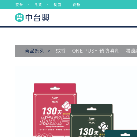
安全 ． 品質 ． 制度 ． 創新
商品系列 >
蚊香
ONE PUSH 預防噴劑
殺蟲