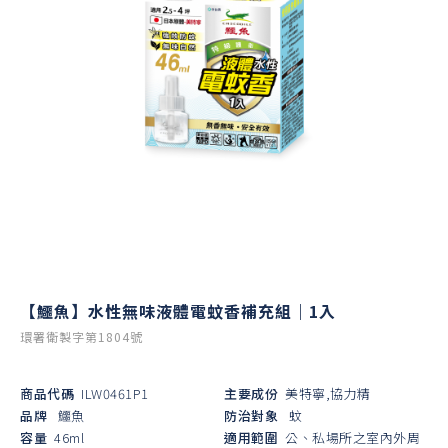
【鱷魚】水性無味液體電蚊香補充組｜1入
環署衛製字第1804號
商品代碼
ILW0461P1
主要成份
美特寧,協力精
品牌
鱷魚
防治對象
蚊
容量
46ml
適用範圍
公、私場所之室內外周