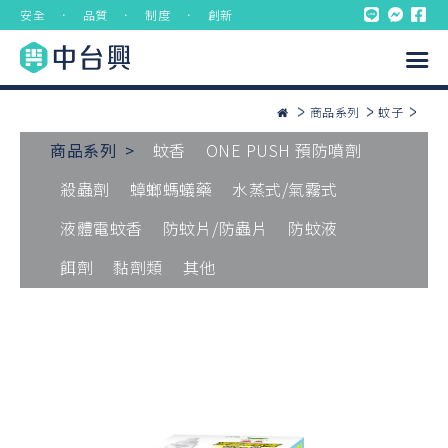
安全 ． 品質 ． 制度 ． 創新
商品系列
蚊子
商品系列 >
蚊香
ONE PUSH 預防噴劑
殺蟲劑
蟑螂螞蟻藥
水蒸式/氣霧式
液體電蚊香
防蚊片/防蟲片
防蚊液
餌劑
黏劑類
其他