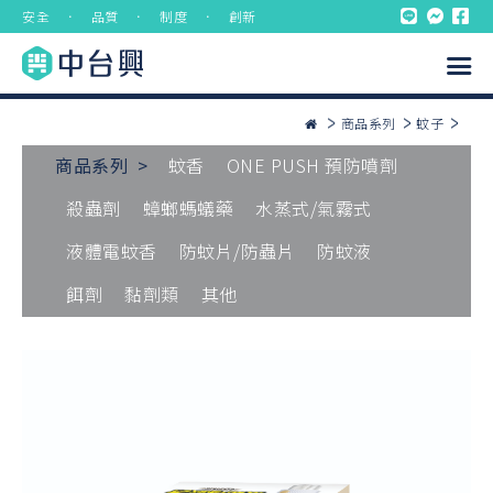
安全 ． 品質 ． 制度 ． 創新
商品系列
蚊子
商品系列 >
蚊香
ONE PUSH 預防噴劑
殺蟲劑
蟑螂螞蟻藥
水蒸式/氣霧式
液體電蚊香
防蚊片/防蟲片
防蚊液
餌劑
黏劑類
其他