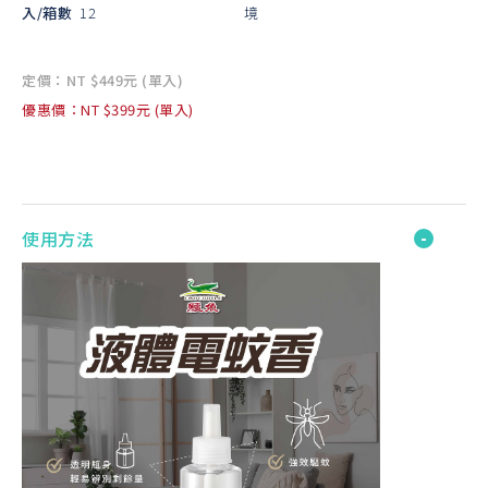
入/箱數
12
境
定價：NT $449元 (單入)
優惠價：NT $399元 (單入)
使用方法