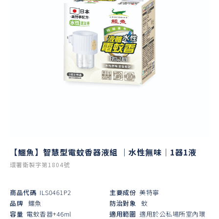
【鱷魚】智慧型電蚊香器液組 ｜水性無味｜1器1液
環署衛製字第1804號
商品代碼
ILS0461P2
主要成份
美特寧
品牌
鱷魚
防治對象
蚊
容量
電蚊香器+46ml
適用範圍
適用於公私場所室內環