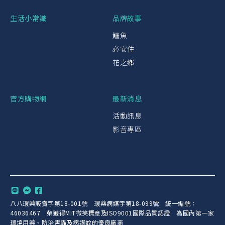
生活小常識
品牌故事
鱷魚
必安住
花之鄉
官方購物網
最新消息
活動訊息
影音專區
八八環藥販賣字第18-001號 環藥病媒字第18-099號 統一編號：
46036467 榮獲得MIT微笑標章及ISO9001國際品質認證 為國內第一家
環境用藥、防治害蟲及病媒蚊的優良廠商