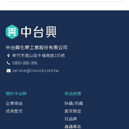
中台興化學工業股份有限公司
新竹市香山區牛埔南路105號
0800-886-996
service@crocoil.com.tw
關於中台興
商品總覽
企業緣由
除蟲/防蟲
成長歷史
居家類型
找品牌
蟲蟲專區