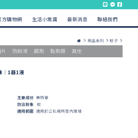
官方購物網
生活小常識
最新消息
聯絡我們
商品系列
蚊子
蟲片
防蚊液
餌劑
黏劑類
其他
｜1器1液
主要成份
美特寧
防治對象
蚊
適用範圍
適用於公私場所室內環境