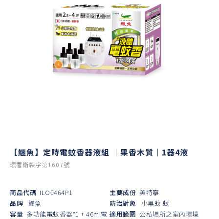
【鱷魚】定時電蚊香器液組 ｜果香木質｜1器4液
環署衛製字第1607號
商品代碼
ILO0464P1
主要成份
美特寧
品牌
鱷魚
防治對象
小黑蚊
蚊
容量
多功能電蚊香器*1 + 46ml電
適用範圍
公私場所之室內環境