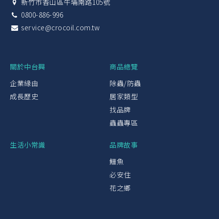
新竹市香山區牛埔南路105號
0800-886-996
service@crocoil.com.tw
關於中台興
商品總覽
企業緣由
除蟲/防蟲
成長歷史
居家類型
找品牌
蟲蟲專區
生活小常識
品牌故事
鱷魚
必安住
花之鄉