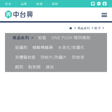
安全 ． 品質 ． 制度 ． 創新
商品系列
蚊子
商品系列 >
蚊香
ONE PUSH 預防噴劑
殺蟲劑
蟑螂螞蟻藥
水蒸式/氣霧式
液體電蚊香
防蚊片/防蟲片
防蚊液
餌劑
黏劑類
其他