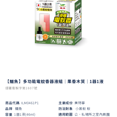
【鱷魚】多功能電蚊香器液組｜果香木質｜1器1液
環署衛製字第1607號
商品代碼
ILM0461P1
主要成份
美特寧
品牌
鱷魚
防治對象
小黑蚊
蚊
容量
1器1液(46ml)
適用範圍
公、私場所之室內周圍