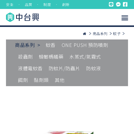
安全 ． 品質 ． 制度 ． 創新
商品系列
蚊子
商品系列 >
蚊香
ONE PUSH 預防噴劑
殺蟲劑
蟑螂螞蟻藥
水蒸式/氣霧式
液體電蚊香
防蚊片/防蟲片
防蚊液
餌劑
黏劑類
其他