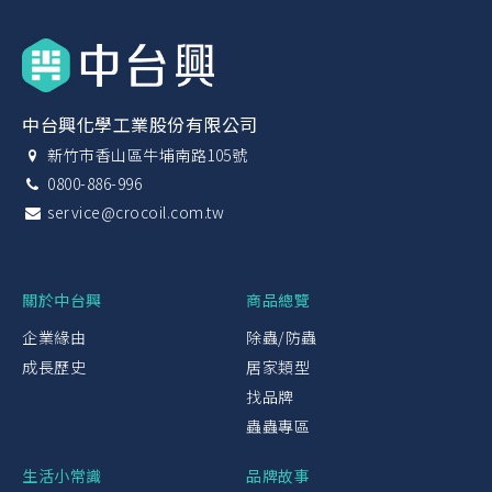
中台興化學工業股份有限公司
新竹市香山區牛埔南路105號
0800-886-996
service@crocoil.com.tw
關於中台興
商品總覽
企業緣由
除蟲/防蟲
成長歷史
居家類型
找品牌
蟲蟲專區
生活小常識
品牌故事