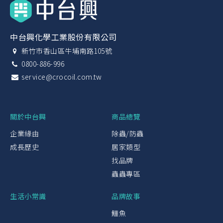
中台興化學工業股份有限公司
新竹市香山區牛埔南路105號
0800-886-996
service@crocoil.com.tw
關於中台興
商品總覽
企業緣由
除蟲/防蟲
成長歷史
居家類型
找品牌
蟲蟲專區
生活小常識
品牌故事
鱷魚