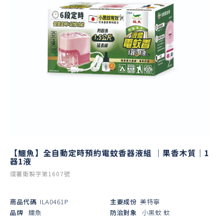
【鱷魚】全自動定時預約電蚊香器液組 ｜果香木質｜1
器1液
環署衛製字第1607號
商品代碼
ILA0461P
主要成份
美特寧
品牌
鱷魚
防治對象
小黑蚊
蚊