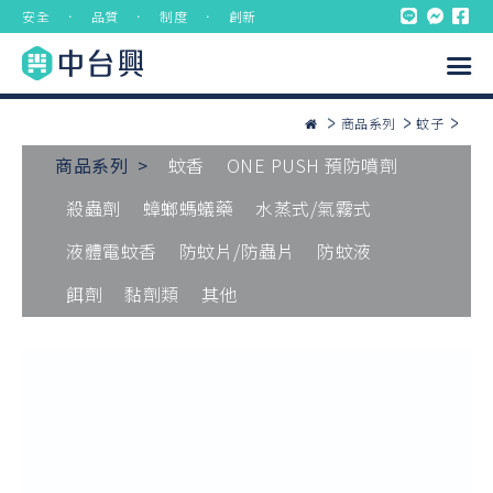
安全 ． 品質 ． 制度 ． 創新
商品系列
蚊子
商品系列 >
蚊香
ONE PUSH 預防噴劑
殺蟲劑
蟑螂螞蟻藥
水蒸式/氣霧式
液體電蚊香
防蚊片/防蟲片
防蚊液
餌劑
黏劑類
其他