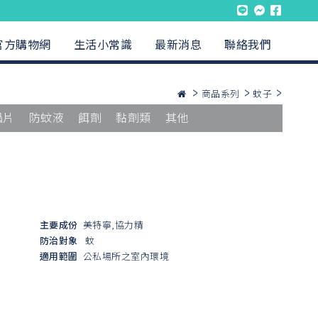
官方購物網
生活小常識
最新消息
聯絡我們
商品系列
蚊子
蟲片
防蚊液
餌劑
黏劑類
其他
主要成份
美特寧,協力精
防治對象
蚊
適用範圍
公私場所之室內環境