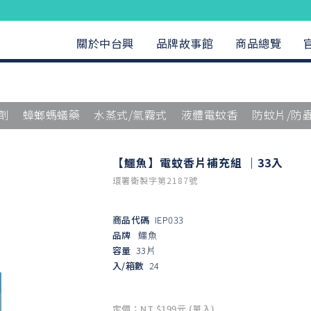
關於中台興
品牌故事館
商品總覽
劑
蟑螂螞蟻藥
水蒸式/氣霧式
液體電蚊香
防蚊片/防
【鱷魚】電蚊香片補充組 ｜33入
環署衛製字第2187號
商品代碼
IEP033
品牌
鱷魚
容量
33片
入/箱數
24
定價：NT $199元 (單入)