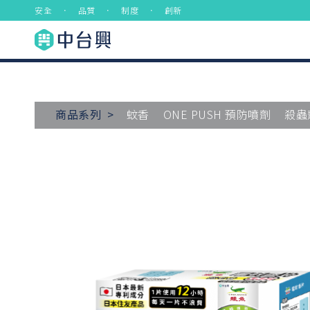
安全 ． 品質 ． 制度 ． 創新
商品系列 >
蚊香
ONE PUSH 預防噴劑
殺蟲