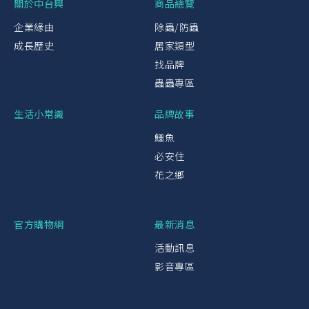
關於中台興
商品總覽
企業緣由
除蟲/防蟲
成長歷史
居家類型
找品牌
蟲蟲專區
生活小常識
品牌故事
鱷魚
必安住
花之鄉
官方購物網
最新消息
活動訊息
影音專區