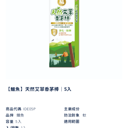
【鱷魚】天然艾草香茅棒｜5入
商品代碼
IDE05P
主要成份
品牌
鱷魚
防治對象
蚊
容量
5入
適用範圍
入/箱數
12