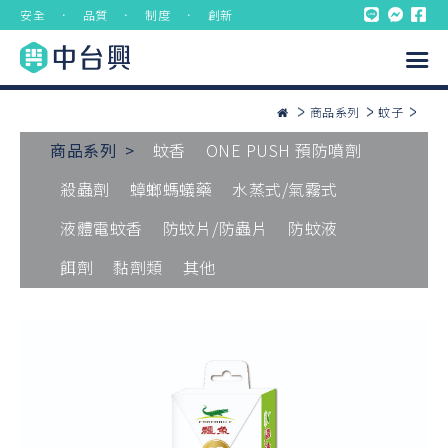
安全 ． 品質 ． 制度 ． 創新
商品系列
蚊子
商品系列 >
蚊香
ONE PUSH 預防噴劑
殺蟲劑
蟑螂螞蟻藥
水蒸式/氣霧式
液體電蚊香
防蚊片/防蟲片
防蚊液
餌劑
黏劑類
其他