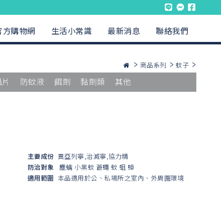
官方購物網
生活小常識
最新消息
聯絡我們
商品系列
蚊子
蟲片
防蚊液
餌劑
黏劑類
其他
主要成份
異亞列寧,治滅寧,協力精
防治對象
塵螨
小黑蚊
蒼蠅
蚊
蛆
蟑
適用範圍
本品適用於公、私場所之室內、外周圍環境