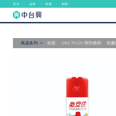
安全 ． 品質 ． 制度 ． 創新
商品系列 >
蚊香
ONE PUSH 預防噴劑
殺蟲