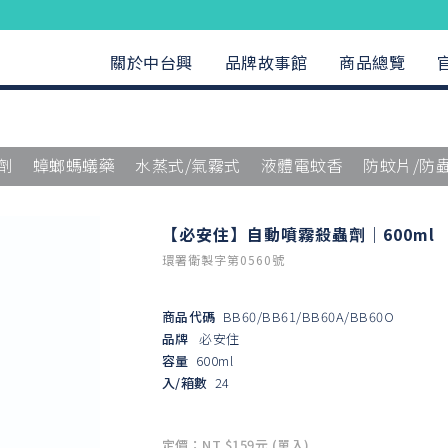
關於中台興
品牌故事館
商品總覽
劑
蟑螂螞蟻藥
水蒸式/氣霧式
液體電蚊香
防蚊片/防
【必安住】自動噴霧殺蟲劑｜600ml
環署衛製字第0560號
商品代碼
BB60/BB61/BB60A/BB60O
品牌
必安住
容量
600ml
入/箱數
24
定價：NT $159元 (單入)