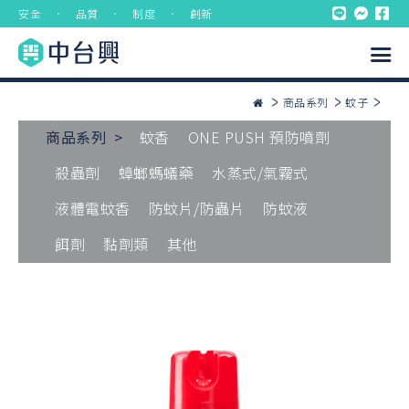
安全 ． 品質 ． 制度 ． 創新
商品系列
蚊子
商品系列 >
蚊香
ONE PUSH 預防噴劑
殺蟲劑
蟑螂螞蟻藥
水蒸式/氣霧式
液體電蚊香
防蚊片/防蟲片
防蚊液
餌劑
黏劑類
其他