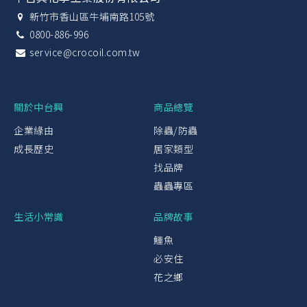
新竹市香山區牛埔南路105號
0800-886-996
service@crocoil.com.tw
關於中台興
商品總覽
企業緣由
除蟲/防蟲
成長歷史
居家類型
找品牌
蟲蟲專區
生活小常識
品牌故事
鱷魚
必安住
花之鄉