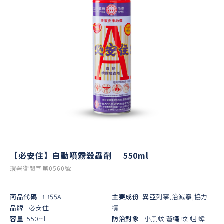
【必安住】自動噴霧殺蟲劑｜ 550ml
環署衛製字第0560號
商品代碼
BB55A
主要成份
異亞列寧,治滅寧,協力
品牌
必安住
精
容量
550ml
防治對象
小黑蚊
蒼蠅
蚊
蛆
蟑