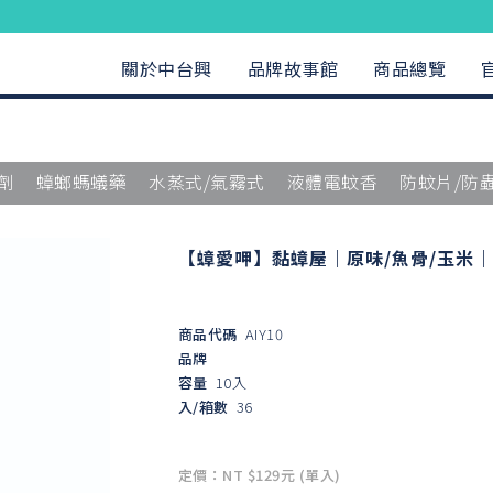
關於中台興
品牌故事館
商品總覽
劑
蟑螂螞蟻藥
水蒸式/氣霧式
液體電蚊香
防蚊片/防
【蟑愛呷】黏蟑屋｜原味/魚骨/玉米｜
商品代碼
AIY10
品牌
容量
10入
入/箱數
36
定價：NT $129元 (單入)