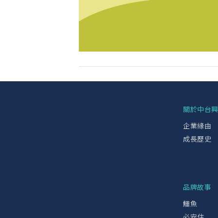
關於中台
企業緣由
成長歷史
品牌故事
鱷魚
必安住