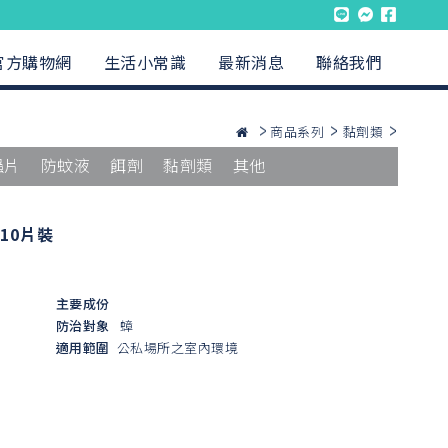
官方購物網
生活小常識
最新消息
聯絡我們
商品系列
黏劑類
蟲片
防蚊液
餌劑
黏劑類
其他
10片裝
主要成份
防治對象
蟑
適用範圍
公私場所之室內環境