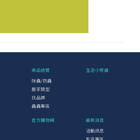
興
商品總覽
生活小常識
除蟲/防蟲
居家類型
找品牌
蟲蟲專區
官方購物網
最新消息
活動訊息
影音專區