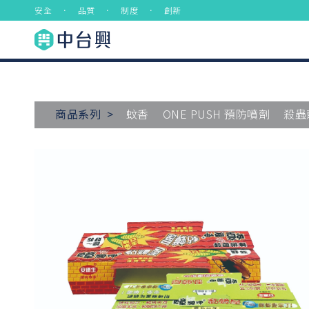
安全 ． 品質 ． 制度 ． 創新
商品系列 >
蚊香
ONE PUSH 預防噴劑
殺蟲