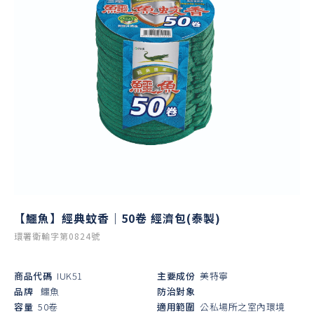
【鱷魚】經典蚊香｜50卷 經濟包(泰製)
環署衛輸字第0824號
商品代碼
IUK51
主要成份
美特寧
品牌
鱷魚
防治對象
容量
50卷
適用範圍
公私場所之室內環境