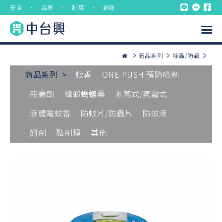
安全 ． 品質 ． 制度 ． 創新
商品系列
除蟲/防蟲
商品系列 >
蚊香
ONE PUSH 預防噴劑
殺蟲劑
蟑螂螞蟻藥
水蒸式/氣霧式
液體電蚊香
防蚊片/防蟲片
防蚊液
餌劑
黏劑類
其他