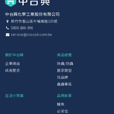
中台興化學工業股份有限公司
新竹市香山區牛埔南路105號
0800-886-996
service@crocoil.com.tw
關於中台興
商品總覽
企業緣由
除蟲/防蟲
成長歷史
居家類型
找品牌
蟲蟲專區
生活小常識
品牌故事
鱷魚
必安住