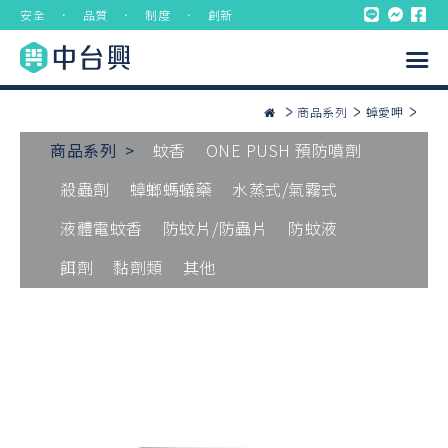
安全 ． 品質 ． 制度 ． 創新
商品系列
蟑愛呷
商品系列 >
蚊香
ONE PUSH 預防噴劑
殺蟲劑
蟑螂螞蟻藥
水蒸式/氣霧式
液體電蚊香
防蚊片/防蟲片
防蚊液
餌劑
黏劑類
其他