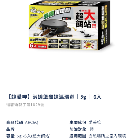
【蟑愛呷】消蟑堡殺蟑連環劑｜5g｜ 6入
環署衛製字第1829號
商品代碼
ARC6Q
主要成份
愛美松
品牌
防治對象
蟑
容量
5g x6入(超大餌站)
適用範圍
公私場所之室內環境