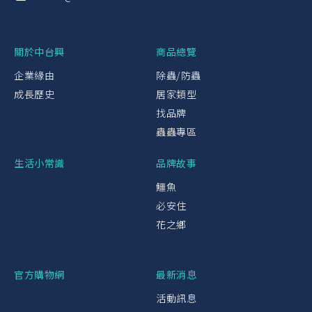
關於中台興
商品總覽
企業緣由
除蟲/防蟲
成長歷史
居家類型
找品牌
蟲蟲專區
生活小常識
品牌故事
鱷魚
必安住
花之鄉
官方購物網
最新消息
活動訊息