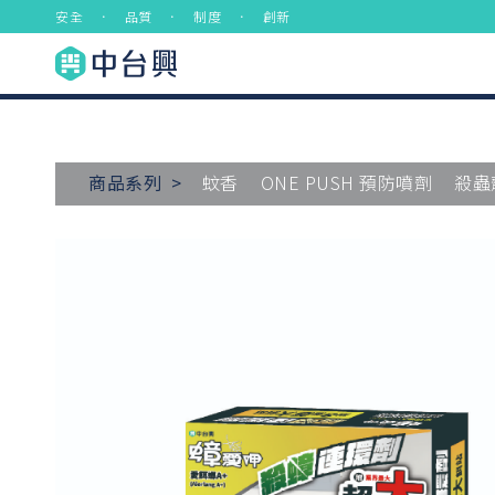
安全 ． 品質 ． 制度 ． 創新
商品系列 >
蚊香
ONE PUSH 預防噴劑
殺蟲