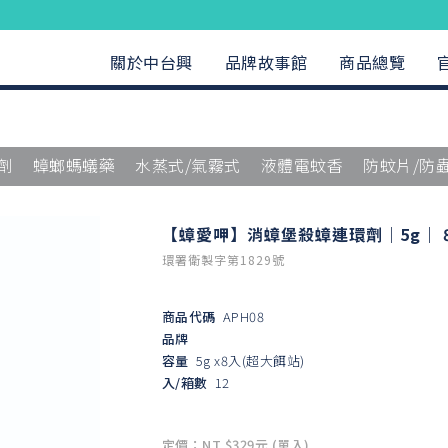
關於中台興
品牌故事館
商品總覽
劑
蟑螂螞蟻藥
水蒸式/氣霧式
液體電蚊香
防蚊片/防
【蟑愛呷】消蟑堡殺蟑連環劑｜5g｜ 
環署衛製字第1829號
商品代碼
APH08
品牌
容量
5g x8入(超大餌站)
入/箱數
12
定價：NT $329元 (單入)