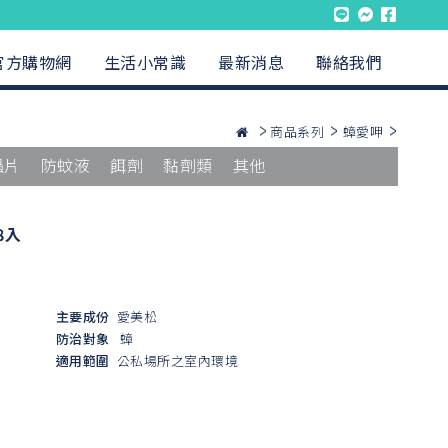
官方購物網
生活小常識
最新消息
聯絡我們
商品系列
蟑愛呷
蟲片
防蚊液
餌劑
黏劑類
其他
8入
主要成份
愛美松
防治對象
蟑
適用範圍
公私場所之室內環境