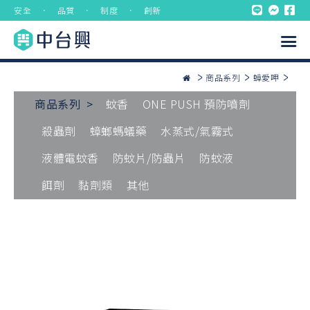
安全 ． 品質 ． 制度 ． 創新
商品系列
蟑愛呷
商品系列 >
蚊香
ONE PUSH 預防噴劑
殺蟲劑
蟑螂螞蟻藥
水蒸式/氣霧式
液體電蚊香
防蚊片/防蟲片
防蚊液
餌劑
黏劑類
其他