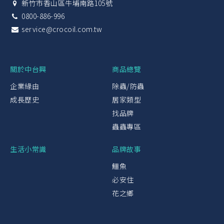
新竹市香山區牛埔南路105號
0800-886-996
service@crocoil.com.tw
關於中台興
商品總覽
企業緣由
除蟲/防蟲
成長歷史
居家類型
找品牌
蟲蟲專區
生活小常識
品牌故事
鱷魚
必安住
花之鄉