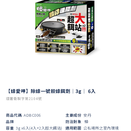
【蟑愛呷】除蟑一號殺蟑餌劑｜3g｜ 6入
環署衛製字第2104號
商品代碼
ADBC006
主要成份
安丹
品牌
防治對象
蟑
容量
3g x6入(4入+2入超大餌站)
適用範圍
公私場所之室內環境