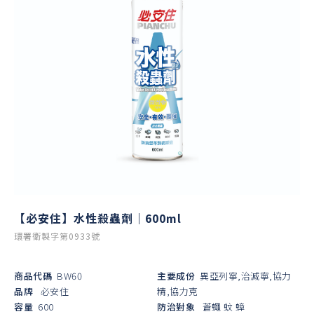
【必安住】水性殺蟲劑｜600ml
環署衛製字第0933號
商品代碼
BW60
主要成份
異亞列寧,治滅寧,協力
品牌
必安住
精,協力克
容量
600
防治對象
蒼蠅
蚊
蟑