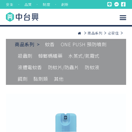
安全 ． 品質 ． 制度 ． 創新
商品系列
必安住
商品系列 >
蚊香
ONE PUSH 預防噴劑
殺蟲劑
蟑螂螞蟻藥
水蒸式/氣霧式
液體電蚊香
防蚊片/防蟲片
防蚊液
餌劑
黏劑類
其他