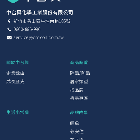
中台興化學工業股份有限公司
新竹市香山區牛埔南路105號
0800-886-996
service@crocoil.com.tw
關於中台興
商品總覽
企業緣由
除蟲/防蟲
成長歷史
居家類型
找品牌
蟲蟲專區
生活小常識
品牌故事
鱷魚
必安住
花之鄉