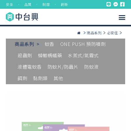
安全 ． 品質 ． 制度 ． 創新
商品系列
必安住
商品系列 >
蚊香
ONE PUSH 預防噴劑
殺蟲劑
蟑螂螞蟻藥
水蒸式/氣霧式
液體電蚊香
防蚊片/防蟲片
防蚊液
餌劑
黏劑類
其他