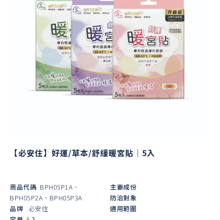
【必安住】好運/草本/舒緩暖宮貼｜5入
商品代碼
BPH05P1A、
主要成份
BPH05P2A、BPH05P3A
防治對象
品牌
必安住
適用範圍
容量
5入