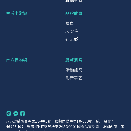
蟲蟲專區
生活小常識
品牌故事
鱷魚
必安住
花之鄉
官方購物網
最新消息
活動訊息
影音專區
八八環藥販賣字第18-001號 環藥病媒字第18-099號 統一編號：
46036467 榮獲得MIT微笑標章及ISO9001國際品質認證 為國內第一家