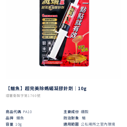
【鱷魚】超完美除螞蟻凝膠針劑｜10g
環署衛製字第1760號
商品代碼
PA10
主要成份
硼酸
品牌
鱷魚
防治對象
蟻
容量
10g
適用範圍
公私場所之室內環境