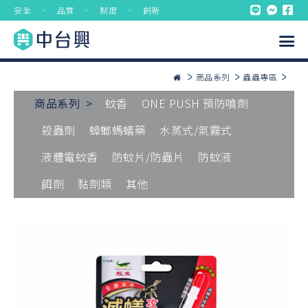
安全 ． 品質 ． 制度 ． 創新
商品系列
蟲蟲專區
商品系列 >
蚊香
ONE PUSH 預防噴劑
殺蟲劑
蟑螂螞蟻藥
水蒸式/氣霧式
液體電蚊香
防蚊片/防蟲片
防蚊液
餌劑
黏劑類
其他