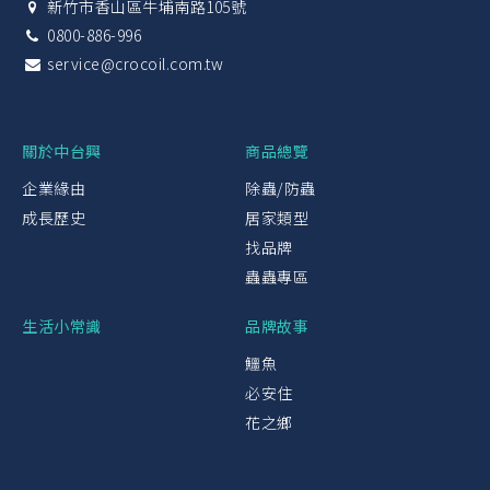
新竹市香山區牛埔南路105號
0800-886-996
service@crocoil.com.tw
關於中台興
商品總覽
企業緣由
除蟲/防蟲
成長歷史
居家類型
找品牌
蟲蟲專區
生活小常識
品牌故事
鱷魚
必安住
花之鄉