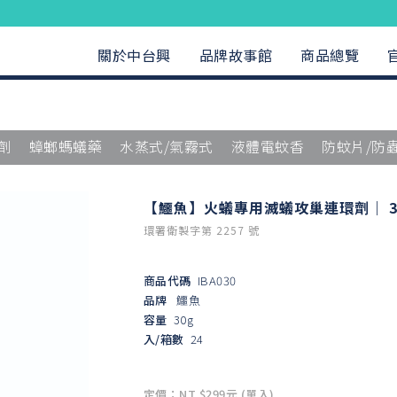
關於中台興
品牌故事館
商品總覽
劑
蟑螂螞蟻藥
水蒸式/氣霧式
液體電蚊香
防蚊片/防
【鱷魚】火蟻專用滅蟻攻巢連環劑｜ 3
環署衛製字第 2257 號
商品代碼
IBA030
品牌
鱷魚
容量
30g
入/箱數
24
定價：NT $299元 (單入)