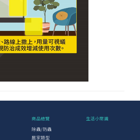
興
商品總覽
生活小常識
除蟲/防蟲
居家類型