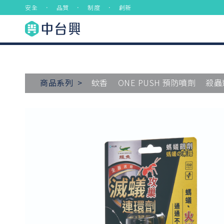
安全 ． 品質 ． 制度 ． 創新
商品系列 >
蚊香
ONE PUSH 預防噴劑
殺蟲