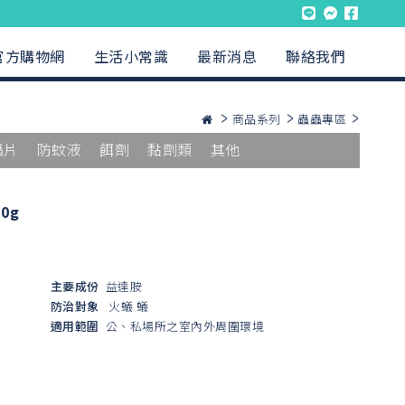
官方購物網
生活小常識
最新消息
聯絡我們
商品系列
蟲蟲專區
蟲片
防蚊液
餌劑
黏劑類
其他
0g
主要成份
益達胺
防治對象
火蟻
蟻
適用範圍
公、私場所之室內外周圍環境