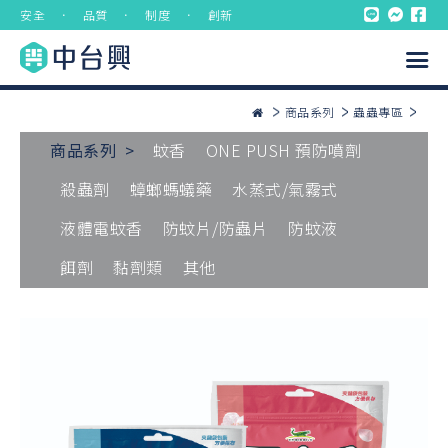
安全 ． 品質 ． 制度 ． 創新
商品系列
蟲蟲專區
商品系列 >
蚊香
ONE PUSH 預防噴劑
殺蟲劑
蟑螂螞蟻藥
水蒸式/氣霧式
液體電蚊香
防蚊片/防蟲片
防蚊液
餌劑
黏劑類
其他