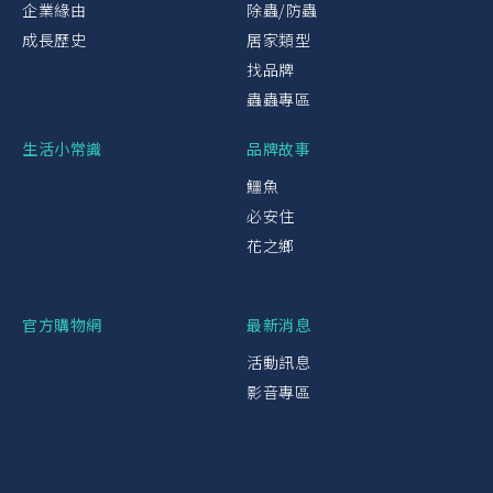
企業緣由
除蟲/防蟲
成長歷史
居家類型
找品牌
蟲蟲專區
生活小常識
品牌故事
鱷魚
必安住
花之鄉
官方購物網
最新消息
活動訊息
影音專區