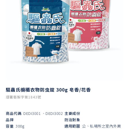
驅蟲氏櫥櫃衣物防虫錠 300g 皂香/花香
環署衛製字第1843號
商品代碼
DEDI3001 、DEDI3002
主要成份
品牌
防治對象
容量
300g
適用範圍
公、私場所之室內外周