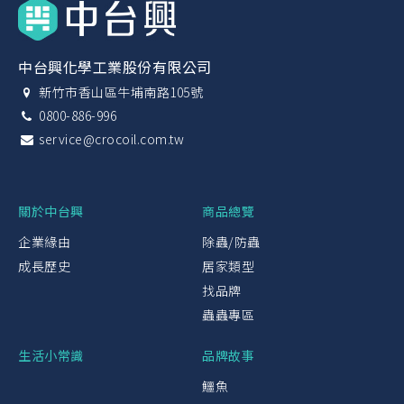
中台興化學工業股份有限公司
新竹市香山區牛埔南路105號
0800-886-996
service@crocoil.com.tw
關於中台興
商品總覽
企業緣由
除蟲/防蟲
成長歷史
居家類型
找品牌
蟲蟲專區
生活小常識
品牌故事
鱷魚