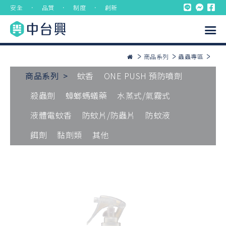
安全 ． 品質 ． 制度 ． 創新
商品系列
蟲蟲專區
商品系列 >
蚊香
ONE PUSH 預防噴劑
殺蟲劑
蟑螂螞蟻藥
水蒸式/氣霧式
液體電蚊香
防蚊片/防蟲片
防蚊液
餌劑
黏劑類
其他