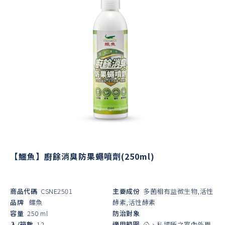
【鱷魚】廚餘消臭防果蠅噴劑(250ml)
商品代碼
CSNE2501
主要成份
多菌相有益微生物,活性
品牌
鱷魚
酵素,活性酵素
容量
250 ml
防治對象
入/箱數
12
適用範圍
公、私場所之室內外周