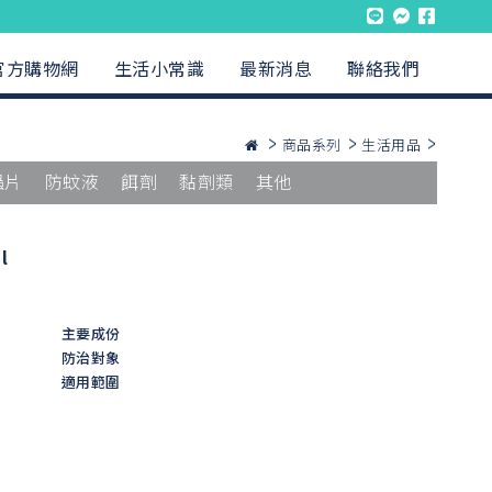
官方購物網
生活小常識
最新消息
聯絡我們
商品系列
生活用品
蟲片
防蚊液
餌劑
黏劑類
其他
l
主要成份
防治對象
適用範圍