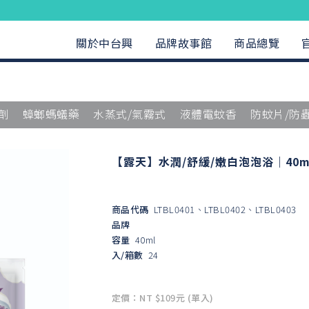
關於中台興
品牌故事館
商品總覽
劑
蟑螂螞蟻藥
水蒸式/氣霧式
液體電蚊香
防蚊片/防
【露天】水潤/舒緩/嫩白泡泡浴｜40m
商品代碼
LTBL0401、LTBL0402、LTBL0403
品牌
容量
40ml
入/箱數
24
定價：NT $109元 (單入)