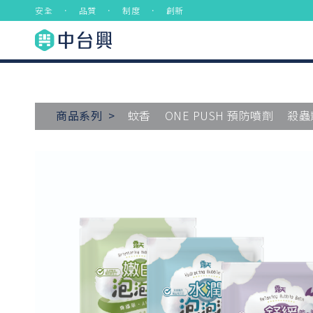
安全 ． 品質 ． 制度 ． 創新
商品系列 >
蚊香
ONE PUSH 預防噴劑
殺蟲