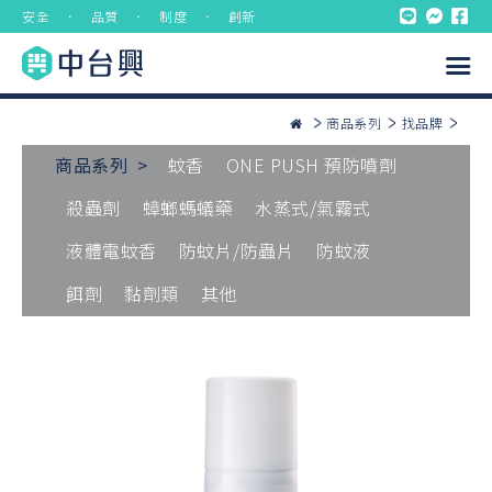
安全 ． 品質 ． 制度 ． 創新
商品系列
找品牌
商品系列 >
蚊香
ONE PUSH 預防噴劑
殺蟲劑
蟑螂螞蟻藥
水蒸式/氣霧式
液體電蚊香
防蚊片/防蟲片
防蚊液
餌劑
黏劑類
其他