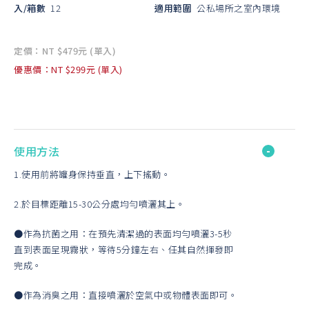
入/箱數
12
適用範圍
公私場所之室內環境
定價：NT $479元 (單入)
優惠價：NT $299元 (單入)
使用方法
1.使用前將罐身保持垂直，上下搖動。
2.於目標距離15-30公分處均勻噴灑其上。
●作為抗菌之用：在預先清潔過的表面均勻噴灑3-5秒
直到表面呈現霧狀，等待5分鐘左右、任其自然揮發即
完成。
●作為消臭之用：直接噴灑於空氣中或物體表面即可。