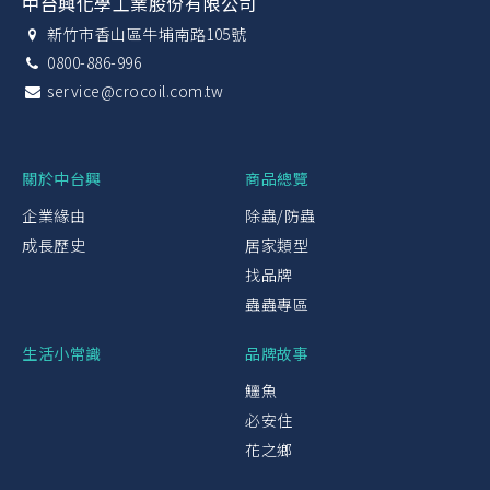
中台興化學工業股份有限公司
新竹市香山區牛埔南路105號
0800-886-996
service@crocoil.com.tw
關於中台興
商品總覽
企業緣由
除蟲/防蟲
成長歷史
居家類型
找品牌
蟲蟲專區
生活小常識
品牌故事
鱷魚
必安住
花之鄉