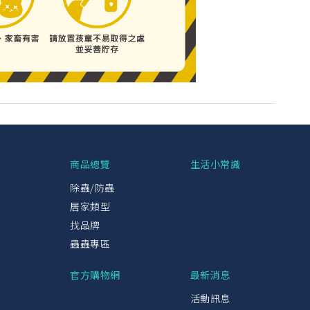
興
商品總覽
生活小常識
除蟲/防蟲
居家類型
找品牌
蟲蟲專區
官方購物網
最新消息
活動訊息