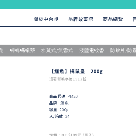
關於中台興
品牌故事館
商品總覽
劑
蟑螂螞蟻藥
水蒸式/氣霧式
液體電蚊香
防蚊片/防
【鱷魚】擒鼠皇｜200g
環署衛製字第1513號
商品代碼
PM20
品牌
鱷魚
容量
200g
入/箱數
24
定價：NT $199元 (單入)