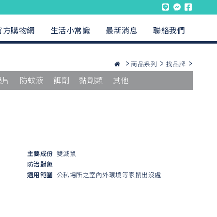
官方購物網
生活小常識
最新消息
聯絡我們
商品系列
找品牌
蟲片
防蚊液
餌劑
黏劑類
其他
主要成份
雙滅鼠
防治對象
適用範圍
公私場所之室內外環境等家鼠出沒處