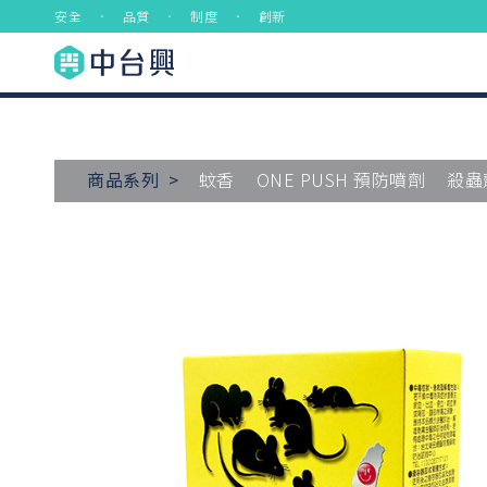
安全 ． 品質 ． 制度 ． 創新
商品系列 >
蚊香
ONE PUSH 預防噴劑
殺蟲