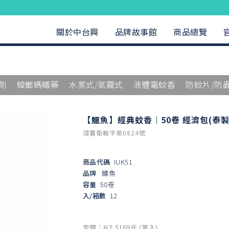
關於中台興
品牌故事館
商品總覽
劑
蟑螂螞蟻藥
水蒸式/氣霧式
液體電蚊香
防蚊片/防
【鱷魚】經典蚊香｜50卷 經濟包(泰製
環署衛輸字第0824號
商品代碼
IUK51
品牌
鱷魚
容量
50卷
入/箱數
12
定價：NT $169元 (單入)