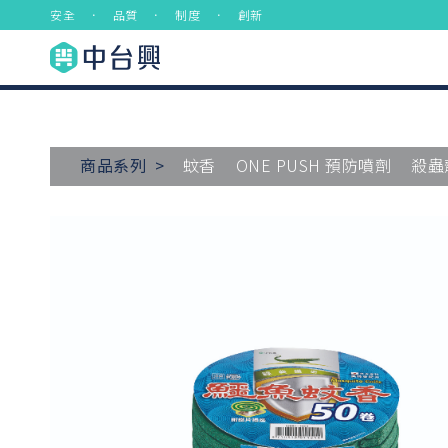
安全 ． 品質 ． 制度 ． 創新
商品系列 >
蚊香
ONE PUSH 預防噴劑
殺蟲