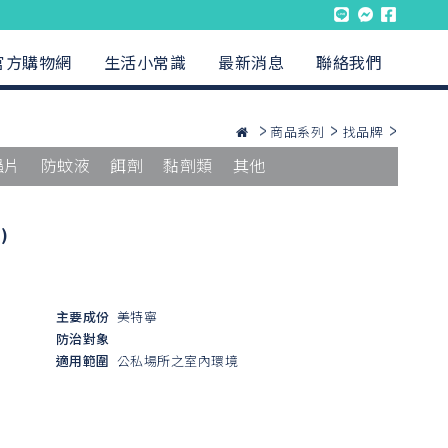
官方購物網
生活小常識
最新消息
聯絡我們
商品系列
找品牌
蟲片
防蚊液
餌劑
黏劑類
其他
)
主要成份
美特寧
防治對象
適用範圍
公私場所之室內環境