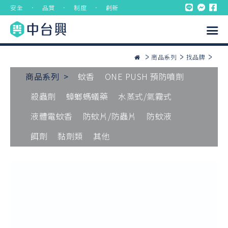
安全 ． 品質 ． 制度 ． 創新
商品系列
找品牌
商品系列 >
蚊香
ONE PUSH 預防噴劑
殺蟲劑
蟑螂螞蟻藥
水蒸式/氣霧式
液體電蚊香
防蚊片/防蟲片
防蚊液
餌劑
黏劑類
其他