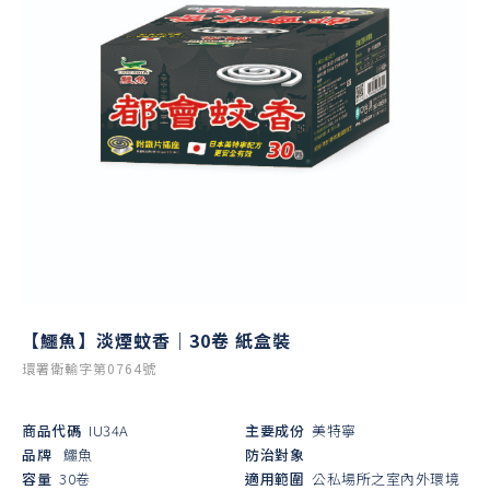
【鱷魚】淡煙蚊香｜30卷 紙盒裝
環署衛輸字第0764號
商品代碼
IU34A
主要成份
美特寧
品牌
鱷魚
防治對象
容量
30卷
適用範圍
公私場所之室內外環境