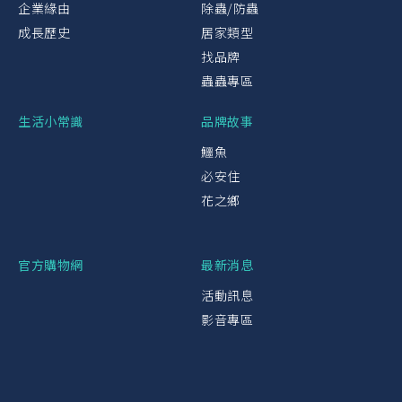
企業緣由
除蟲/防蟲
成長歷史
居家類型
找品牌
蟲蟲專區
生活小常識
品牌故事
鱷魚
必安住
花之鄉
官方購物網
最新消息
活動訊息
影音專區