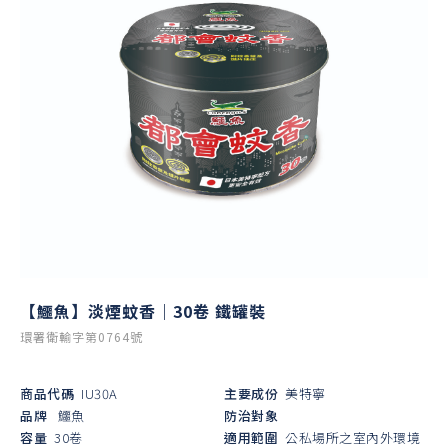
【鱷魚】淡煙蚊香｜30卷 鐵罐裝
環署衛輸字第0764號
商品代碼
IU30A
主要成份
美特寧
品牌
鱷魚
防治對象
容量
30卷
適用範圍
公私場所之室內外環境