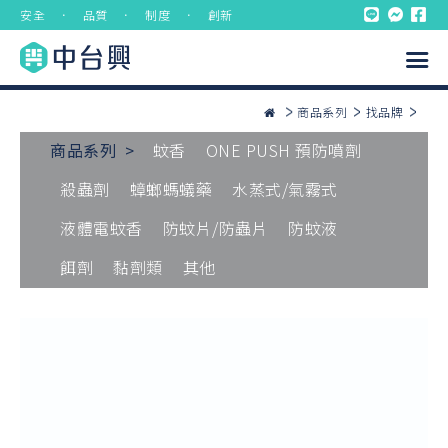
安全 ． 品質 ． 制度 ． 創新
商品系列
找品牌
商品系列 >
蚊香
ONE PUSH 預防噴劑
殺蟲劑
蟑螂螞蟻藥
水蒸式/氣霧式
液體電蚊香
防蚊片/防蟲片
防蚊液
餌劑
黏劑類
其他