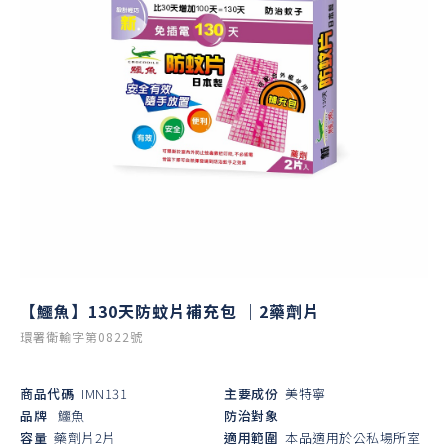
【鱷魚】130天防蚊片補充包 ｜2藥劑片
環署衛輸字第0822號
商品代碼
IMN131
主要成份
美特寧
品牌
鱷魚
防治對象
容量
藥劑片2片
適用範圍
本品適用於公私場所室