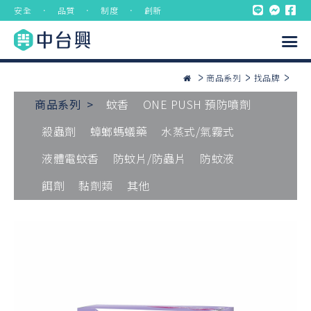
安全 ． 品質 ． 制度 ． 創新
商品系列
找品牌
商品系列 >
蚊香
ONE PUSH 預防噴劑
殺蟲劑
蟑螂螞蟻藥
水蒸式/氣霧式
液體電蚊香
防蚊片/防蟲片
防蚊液
餌劑
黏劑類
其他