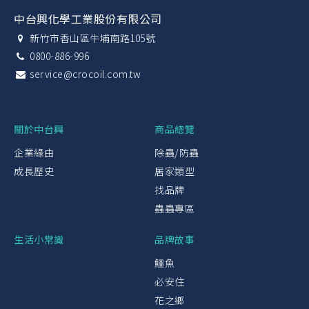
中台興化學工業股份有限公司
新竹市香山區牛埔南路105號
0800-886-996
service@crocoil.com.tw
關於中台興
商品總覽
企業緣由
除蟲/防蟲
成長歷史
居家類型
找品牌
蟲蟲專區
生活小常識
品牌故事
鱷魚
必安住
花之鄉