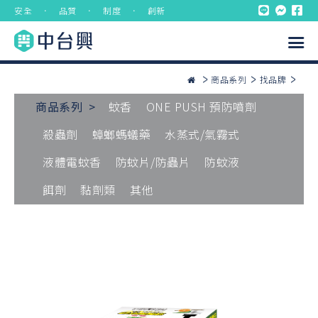
安全 ． 品質 ． 制度 ． 創新
商品系列
找品牌
商品系列 >
蚊香
ONE PUSH 預防噴劑
殺蟲劑
蟑螂螞蟻藥
水蒸式/氣霧式
液體電蚊香
防蚊片/防蟲片
防蚊液
餌劑
黏劑類
其他