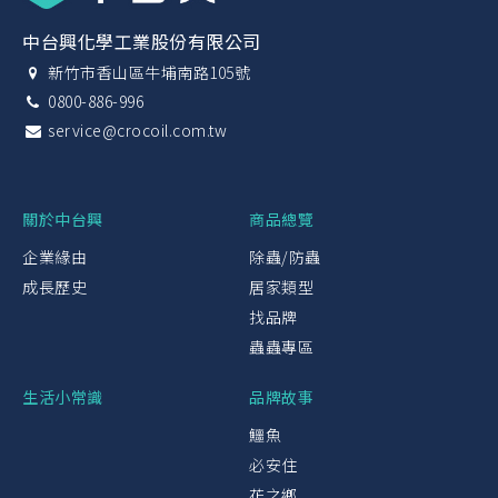
中台興化學工業股份有限公司
新竹市香山區牛埔南路105號
0800-886-996
service@crocoil.com.tw
關於中台興
商品總覽
企業緣由
除蟲/防蟲
成長歷史
居家類型
找品牌
蟲蟲專區
生活小常識
品牌故事
鱷魚
必安住
花之鄉