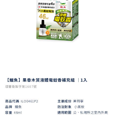
【鱷魚】果香木質液體電蚊香補充組 ｜1入
環署衛製字第1607號
商品代碼
ILO0461P2
主要成份
美特寧
品牌
鱷魚
防治對象
小黑蚊
容量
46ml
適用範圍
公、私場所之室內外周