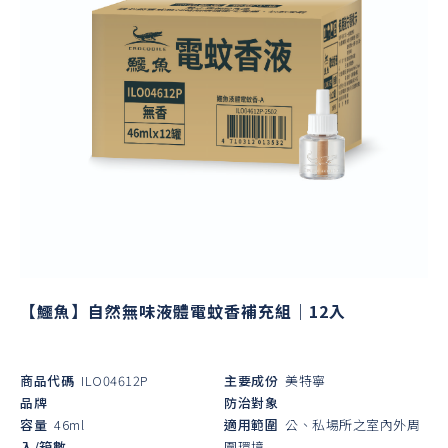
【鱷魚】自然無味液體電蚊香補充組｜12入
商品代碼
ILO04612P
主要成份
美特寧
品牌
防治對象
容量
46ml
適用範圍
公、私場所之室內外周
入/箱數
圍環境