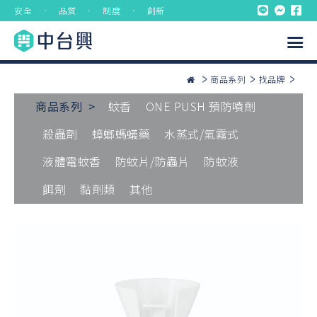
安全 ． 品質 ． 制度 ． 創新
商品系列
找品牌
商品系列 >
蚊香
ONE PUSH 預防噴劑
殺蟲劑
蟑螂螞蟻藥
水蒸式/氣霧式
液體電蚊香
防蚊片/防蟲片
防蚊液
餌劑
黏劑類
其他