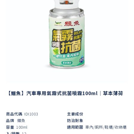
【鱷魚】汽車專用氣霧式抗菌噴霧100ml｜草本薄荷
商品代碼
IDI1003
主要成份
品牌
鱷魚
防治對象
容量
100ml
適用範圍
車內/廁所/鞋櫃/收納櫃
入/箱數
12