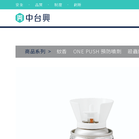
安全 ． 品質 ． 制度 ． 創新
商品系列 >
蚊香
ONE PUSH 預防噴劑
殺蟲