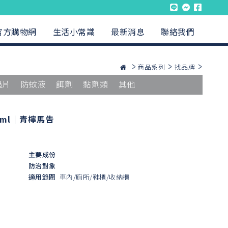
官方購物網
生活小常識
最新消息
聯絡我們
商品系列
找品牌
蟲片
防蚊液
餌劑
黏劑類
其他
ml｜青檸馬告
主要成份
防治對象
適用範圍
車內/廁所/鞋櫃/收納櫃