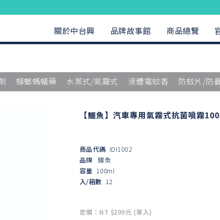
關於中台興
品牌故事館
商品總覽
劑
蟑螂螞蟻藥
水蒸式/氣霧式
液體電蚊香
防蚊片/防
【鱷魚】汽車專用氣霧式抗菌噴霧100
商品代碼
IDI1002
品牌
鱷魚
容量
100ml
入/箱數
12
定價：NT $299元 (單入)