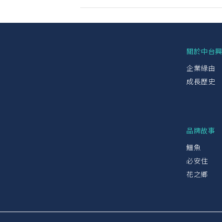
關於中台
企業緣由
成長歷史
品牌故事
鱷魚
必安住
花之鄉