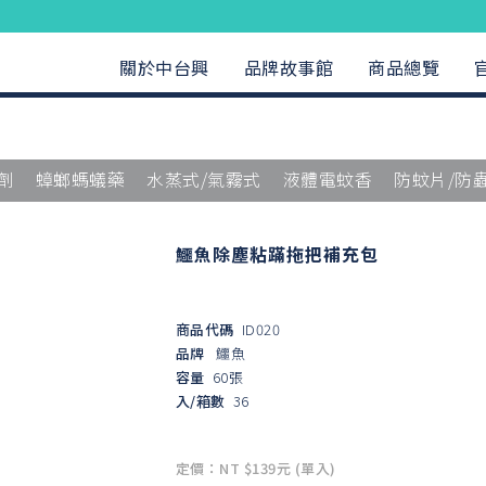
關於中台興
品牌故事館
商品總覽
劑
蟑螂螞蟻藥
水蒸式/氣霧式
液體電蚊香
防蚊片/防
鱷魚除塵粘蹣拖把補充包
商品代碼
ID020
品牌
鱷魚
容量
60張
入/箱數
36
定價：NT $139元 (單入)