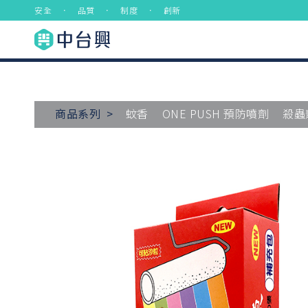
安全 ． 品質 ． 制度 ． 創新
商品系列 >
蚊香
ONE PUSH 預防噴劑
殺蟲