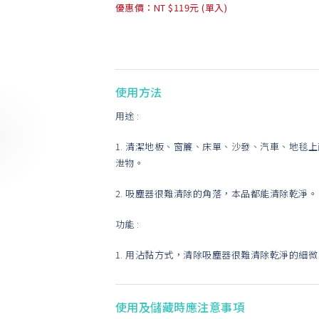
優惠價：NT $119元 (單入)
使用方法
用途 :
1. 清潔地板、窗簾、床單、沙發、汽車、地毯
泄物。
2. 吸塵器很難清除的角落，本品都能清除乾淨。
功能 :
1. 用沾黏方式，清除吸塵器很難清除乾淨的細
使用及儲藏時應注意事項