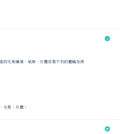
上面的毛髮纖維、紙屑、灰塵或看不到的塵螨及排
微、毛髮、灰塵。