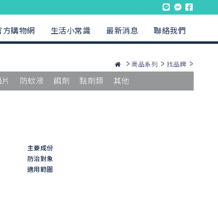
官方購物網
生活小常識
最新消息
聯絡我們
商品系列
找品牌
蟲片
防蚊液
餌劑
黏劑類
其他
主要成份
防治對象
適用範圍