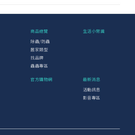
興
商品總覽
生活小常識
除蟲/防蟲
居家類型
找品牌
蟲蟲專區
官方購物網
最新消息
活動訊息
影音專區