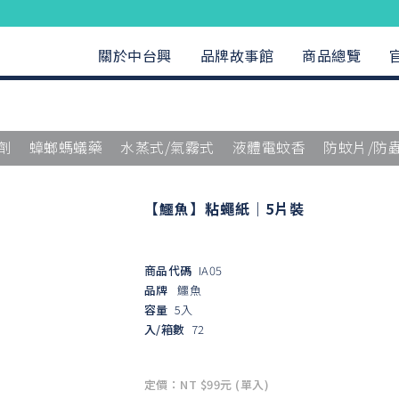
關於中台興
品牌故事館
商品總覽
劑
蟑螂螞蟻藥
水蒸式/氣霧式
液體電蚊香
防蚊片/防
【鱷魚】粘蠅紙｜5片裝
商品代碼
IA05
品牌
鱷魚
容量
5入
入/箱數
72
定價：NT $99元 (單入)