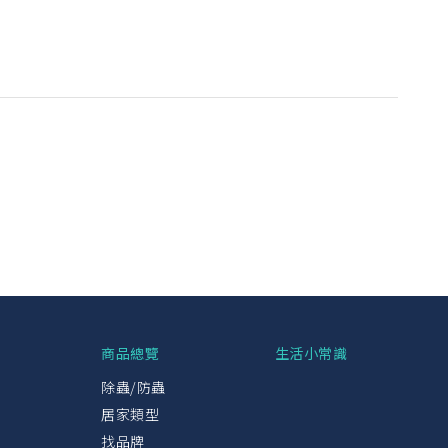
興
商品總覽
生活小常識
除蟲/防蟲
居家類型
找品牌