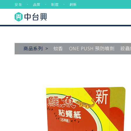
安全 ． 品質 ． 制度 ． 創新
商品系列 >
蚊香
ONE PUSH 預防噴劑
殺蟲