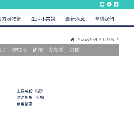
官方購物網
生活小常識
最新消息
聯絡我們
商品系列
找品牌
蟲片
防蚊液
餌劑
黏劑類
其他
主要成份
黏膠
防治對象
果蠅
適用範圍