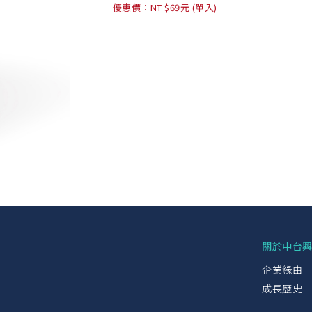
優惠價：NT $69元 (單入)
關於中台
企業緣由
成長歷史