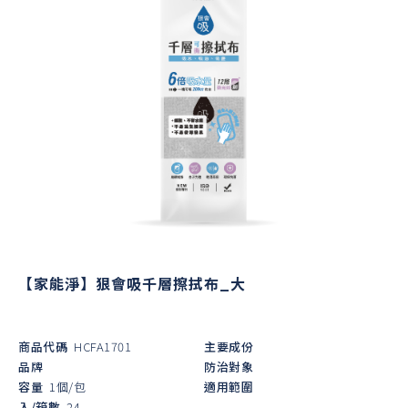
【家能淨】狠會吸千層擦拭布_大
商品代碼
HCFA1701
主要成份
品牌
防治對象
容量
1個/包
適用範圍
入/箱數
24