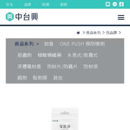
安全 ． 品質 ． 制度 ． 創新
商品系列
找品牌
商品系列 >
蚊香
ONE PUSH 預防噴劑
殺蟲劑
蟑螂螞蟻藥
水蒸式/氣霧式
液體電蚊香
防蚊片/防蟲片
防蚊液
餌劑
黏劑類
其他