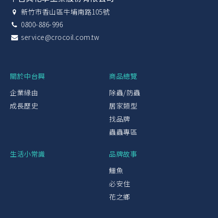
新竹市香山區牛埔南路105號
0800-886-996
service@crocoil.com.tw
關於中台興
商品總覽
企業緣由
除蟲/防蟲
成長歷史
居家類型
找品牌
蟲蟲專區
生活小常識
品牌故事
鱷魚
必安住
花之鄉