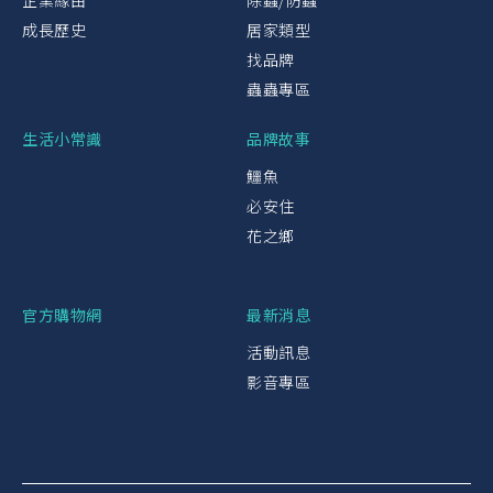
企業緣由
除蟲/防蟲
成長歷史
居家類型
找品牌
蟲蟲專區
生活小常識
品牌故事
鱷魚
必安住
花之鄉
官方購物網
最新消息
活動訊息
影音專區