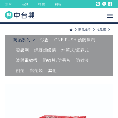
安全 ． 品質 ． 制度 ． 創新
商品系列
找品牌
商品系列 >
蚊香
ONE PUSH 預防噴劑
殺蟲劑
蟑螂螞蟻藥
水蒸式/氣霧式
液體電蚊香
防蚊片/防蟲片
防蚊液
餌劑
黏劑類
其他