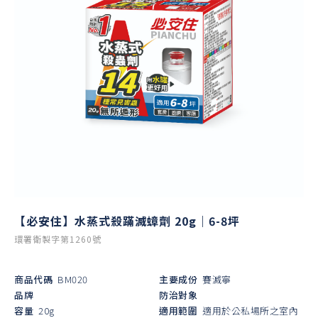
【必安住】水蒸式殺蹣滅蟑劑 20g｜6-8坪
環署衛製字第1260號
商品代碼
BM020
主要成份
賽滅寧
品牌
防治對象
容量
20g
適用範圍
適用於公私場所之室內