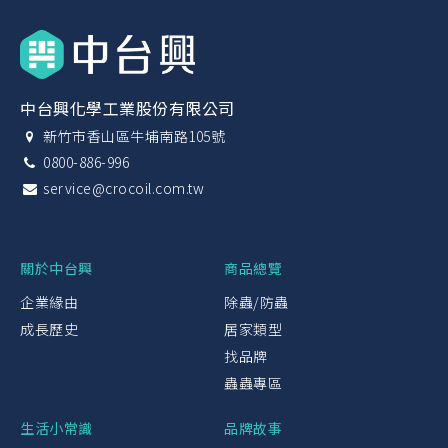
中台興化學工業股份有限公司
新竹市香山區牛埔南路105號
0800-886-996
service@crocoil.com.tw
關於中台興
商品總覽
企業緣由
除蟲/防蟲
成長歷史
居家類型
找品牌
蟲蟲專區
生活小常識
品牌故事