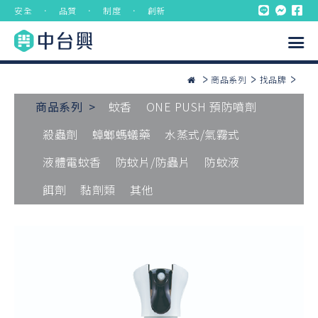
安全 ． 品質 ． 制度 ． 創新
商品系列
找品牌
商品系列 >
蚊香
ONE PUSH 預防噴劑
殺蟲劑
蟑螂螞蟻藥
水蒸式/氣霧式
液體電蚊香
防蚊片/防蟲片
防蚊液
餌劑
黏劑類
其他