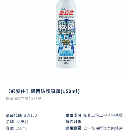
【必安住】殺菌防護噴霧(150ml)
環署衛製字第1315號
商品代碼
BDI150
主要成份
氯化正烷二甲苯甲基銨
品牌
必安住
防治對象
容量
150ml
適用範圍
公、私場所之室內外周