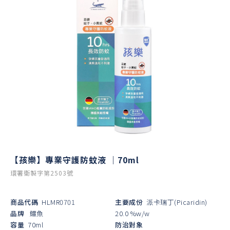
【孩樂】專業守護防蚊液 ｜70ml
環署衛製字第2503號
商品代碼
HLMR0701
主要成份
派卡瑞丁(Picaridin)
品牌
鱷魚
20.0 %w/w
容量
70ml
防治對象