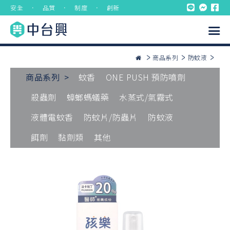
安全 ． 品質 ． 制度 ． 創新
商品系列
防蚊液
商品系列 >
蚊香
ONE PUSH 預防噴劑
殺蟲劑
蟑螂螞蟻藥
水蒸式/氣霧式
液體電蚊香
防蚊片/防蟲片
防蚊液
餌劑
黏劑類
其他