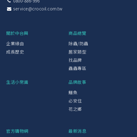
0800-886-996
service@crocoil.com.tw
關於中台興
商品總覽
企業緣由
除蟲/防蟲
成長歷史
居家類型
找品牌
蟲蟲專區
生活小常識
品牌故事
鱷魚
必安住
花之鄉
官方購物網
最新消息