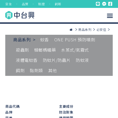
安全 ． 品質 ． 制度 ． 創新
商品系列
必安住
商品系列 >
蚊香
ONE PUSH 預防噴劑
殺蟲劑
蟑螂螞蟻藥
水蒸式/氣霧式
液體電蚊香
防蚊片/防蟲片
防蚊液
餌劑
黏劑類
其他
商品代碼
主要成份
品牌
防治對象
容量
適用範圍