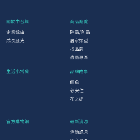
關於中台興
商品總覽
企業緣由
除蟲/防蟲
成長歷史
居家類型
找品牌
蟲蟲專區
生活小常識
品牌故事
鱷魚
必安住
花之鄉
官方購物網
最新消息
活動訊息