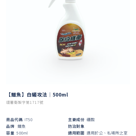
【鱷魚】白蟻攻法｜500ml
環署衛製字第1717號
商品代碼
IT50
主要成份
硼酸
品牌
鱷魚
防治對象
容量
500ml
適用範圍
適用於公、私場所之室