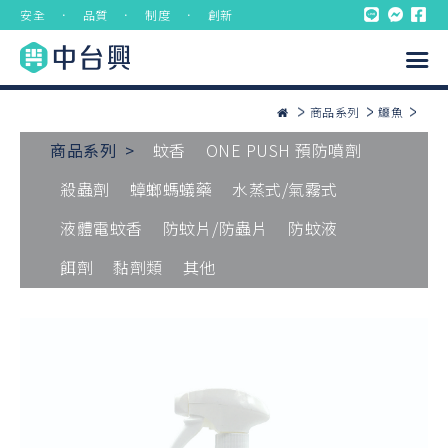
安全 ． 品質 ． 制度 ． 創新
商品系列
鱷魚
商品系列 >
蚊香
ONE PUSH 預防噴劑
殺蟲劑
蟑螂螞蟻藥
水蒸式/氣霧式
液體電蚊香
防蚊片/防蟲片
防蚊液
餌劑
黏劑類
其他