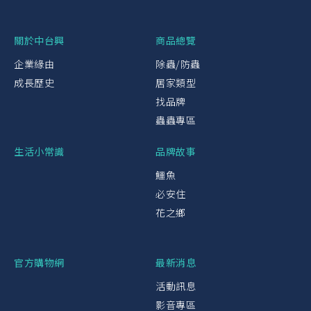
關於中台興
商品總覽
企業緣由
除蟲/防蟲
成長歷史
居家類型
找品牌
蟲蟲專區
生活小常識
品牌故事
鱷魚
必安住
花之鄉
官方購物網
最新消息
活動訊息
影音專區