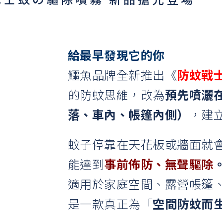
給最早發現它的你
鱷魚品牌全新推出《
防蚊戰
的防蚊思維，改為
預先噴灑
落、車內、帳篷內側）
，建
蚊子停靠在天花板或牆面就
能達到
事前佈防、無聲驅除
適用於家庭空間、露營帳篷
是一款真正為「
空間防蚊而