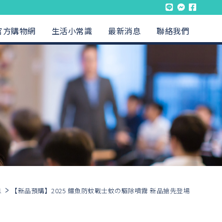
官方購物網
生活小常識
最新消息
聯絡我們
息
【新品預購】2025 鱷魚防蚊戰士蚊の驅除噴霧 新品搶先登場