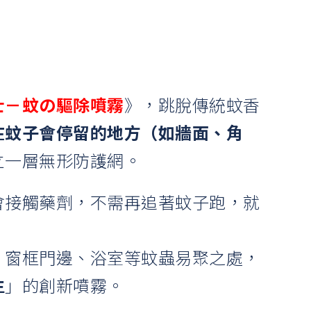
士－蚊の驅除噴霧
》，跳脫傳統蚊香
在蚊子會停留的地方（如牆面、角
立一層無形防護網。
會接觸藥劑，不需再追著蚊子跑，就
。
、窗框門邊、浴室等蚊蟲易聚之處，
生
」的創新噴霧。