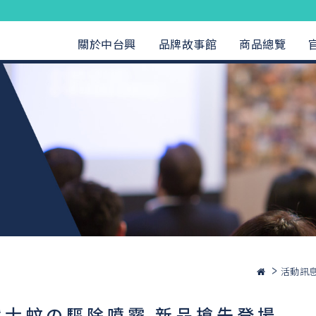
關於中台興
品牌故事館
商品總覽
活動訊
戰士蚊の驅除噴霧 新品搶先登場