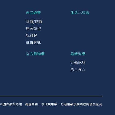
興
商品總覽
生活小常識
除蟲/防蟲
居家類型
找品牌
蟲蟲專區
官方購物網
最新消息
活動訊息
影音專區
SO9001國際品質認證 為國內第一家環境用藥、防治害蟲及病媒蚊的優良廠商