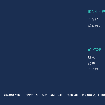
關於中台
企業緣由
成長歷史
品牌故事
鱷魚
必安住
花之鄉
號 環藥病媒字第18-099號 統一編號：46036467 榮獲得MIT微笑標章及I