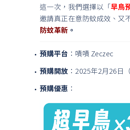
這一次，我們選擇以「
早鳥
邀請真正在意防蚊成效、又
防蚊革新
。
預購平台
：
嘖嘖 Zeczec
預購開放
：2025年2月26日
預購優惠
：