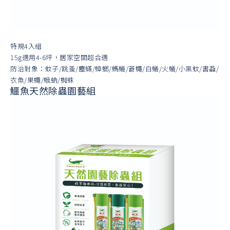
特規4入組
15g適用4-6坪，居家空間超合適
防治對象：蚊子/跳蚤/塵蟎/蟑螂/螞蟻/蒼蠅/白蟻/火蟻/小黑蚊/書蝨/
衣魚/果蠅/蛾蚋/蜘蛛
鱷魚天然除蟲園藝組