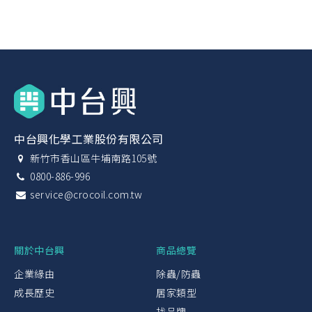
中台興化學工業股份有限公司
新竹市香山區牛埔南路105號
0800-886-996
service@crocoil.com.tw
關於中台興
商品總覽
企業緣由
除蟲/防蟲
成長歷史
居家類型
找品牌