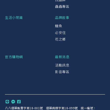
蟲蟲專區
生活小常識
品牌故事
鱷魚
必安住
花之鄉
官方購物網
最新消息
活動訊息
影音專區
八八環藥販賣字第18-001號 環藥病媒字第18-099號 統一編號：