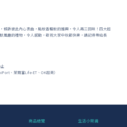
，傾訴彼此內心衷曲，點蚊香驅蚊的雅興，令人再三回味！四大超
默風趣的禮物，令人感動，敬祝大家中秋節快樂，請記得帶給長
9止
ort、萊爾富Life-ET、OK超商）
興
商品總覽
生活小常識