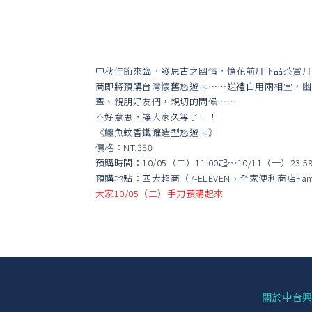
中秋佳節來臨，發思古之幽情，憶花前月下品茶賞月
商即將預購台灣懐舊悠遊卡⋯⋯送禮自用兩相宜，幽
輩、親朋好友們，親切的問候⋯⋯
不好意思，讓大家久等了！！
《鱷魚蚊香鐵罐造型悠遊卡》
價格：NT.350
預購時間：10/05（二）11:00起～10/11（一）23:5
預購地點：四大超商（7-ELEVEN、全家便利商店FamiP
大家10/05（二）手刀預購起來
關於中台