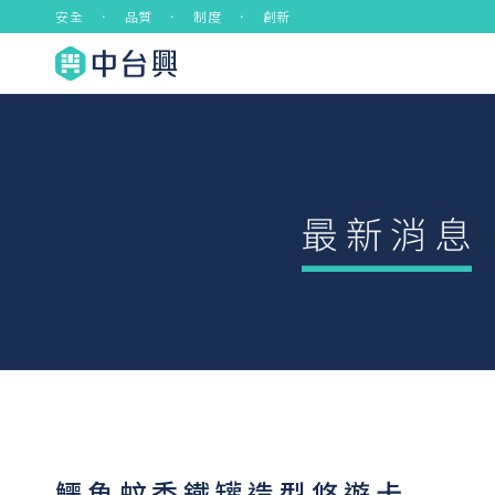
安全 ． 品質 ． 制度 ． 創新
鱷魚蚊香鐵罐造型悠遊卡